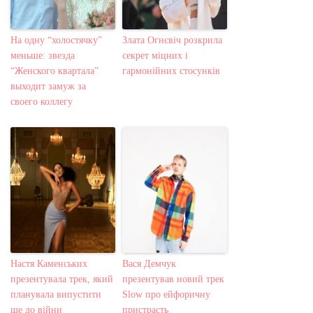
На одну “холостячку”
Злата Огнєвіч розкрила
меньше: звезда
секрет міцних і
“Женского квартала”
гармонійних стосунків
выходит замуж за
своего коллегу
Настя Каменських
Вася Демчук
презентувала трек, який
презентував новий трек
планувала випустити
Slow про ейфоричну
ще до війни
пристрасть