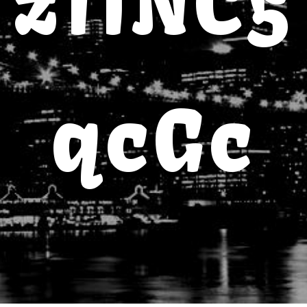
zI1NC5
qcGc