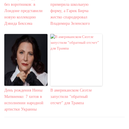
без воротников: в
примерила школьную
Лондоне представили
форму, а Гарик Бирча
новую коллекцию
жестко спародировал
Дэвида Бекхэма
Владимира Зеленского
День рождения Нины
В американском Сиэтле
Матвиенко: 7 хитов в
запустили “обратный
исполнении народной
отсчет” для Трампа
артистки Украины