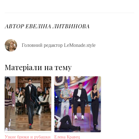
c
i
o
n
n
e
t
g
k
t
b
t
l
e
e
o
e
e
d
r
o
r
+
I
e
АВТОР
ЕВЕЛІНА ЛИТВИНОВА
k
n
s
t
Головний редактор LeMonade.style
Матеріали на тему
Узкие брюки и рубашки
Елена Кравец