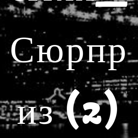
Сюрпр
из (2)