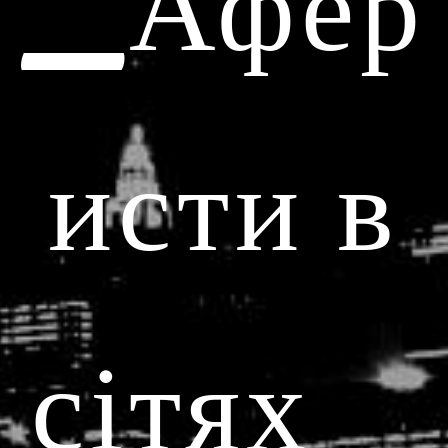
_Афер
исти в
сітях_