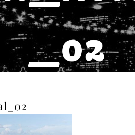
_02
al_02