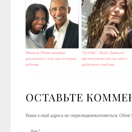
Мишель Обама впервые
“Eyelids”: Періс Джексон
рассказала о том, как потеряла
презентувала кліп на сингл з
ребенка
дебютного альбому
ОСТАВЬТЕ КОММЕ
Ваша e-mail адреса не оприлюднюватиметься.
Обов’я