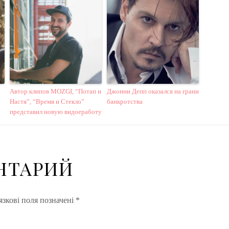
Автор клипов MOZGI, “Потап и
Джонни Депп оказался на грани
Настя”, “Время и Стекло”
банкротства
представил новую видоеработу
НТАРИЙ
зкові поля позначені
*