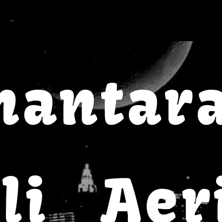
nantar
li_Aer