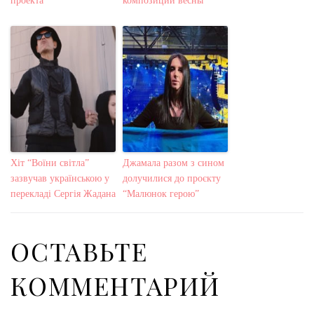
проекта
композиций весны
Хіт “Воїни світла”
Джамала разом з сином
зазвучав українською у
долучилися до проєкту
перекладі Сергія Жадана
“Малюнок герою”
ОСТАВЬТЕ
КОММЕНТАРИЙ