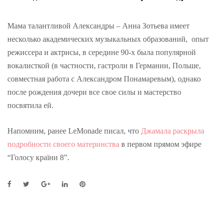
Мама талантливой Александры – Анна Зотьева имеет
несколько академических музыкальных образований, опыт
режиссера и актрисы, в середине 90-х была популярной
вокалисткой (в частности, гастроли в Германии, Польше,
совместная работа с Александром Понамаревым), однако
после рождения дочери все свое силы и мастерство
посвятила ей.
Напомним, ранее LeMonade писал, что
Джамала раскрыла
подробности своего материнства
в первом прямом эфире
“Голосу країни 8”.
F
T
G
L
P
a
w
o
i
i
c
i
o
n
n
e
t
g
k
t