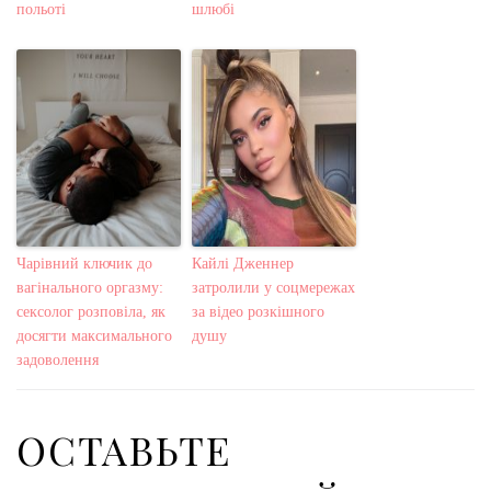
польоті
шлюбі
Чарівний ключик до
Кайлі Дженнер
вагінального оргазму:
затролили у соцмережах
сексолог розповіла, як
за відео розкішного
досягти максимального
душу
задоволення
ОСТАВЬТЕ