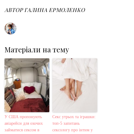
o
e
e
d
r
o
r
+
I
e
АВТОР
ГАЛИНА ЕРМОЛЕНКО
k
n
s
t
Матеріали на тему
У США пропонують
Секс утрьох та іграшки:
авіарейси для охочих
топ-5 запитань
займатися сексом в
сексологу про інтим у