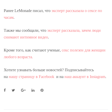
Ранее LeMonade писал, что
эксперт рассказала о сексе по
часам
.
Также мы сообщали, что
эксперт рассказала, зачем люди
снимают интимное видео
.
Кроме того, как считают ученые,
секс полезен для женщин
любого возраста.
Хотите узнавать больше новостей? Подписывайтесь
на
нашу страницу в Facebook
и на
наш аккаунт в Instagram
.
F
T
G
L
P
a
w
o
i
i
c
i
o
n
n
e
t
g
k
t
b
t
l
e
e