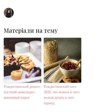
t
Матеріали на тему
Рождественский рецепт:
Рождественский пост
постный шоколадно-
2020: что можно и чего
вишневый пирог
нельзя делать в этот
период