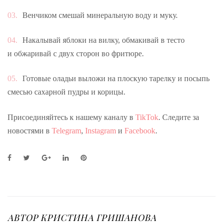
Венчиком смешай минеральную воду и муку.
Накалывай яблоки на вилку, обмакивай в тесто
и обжаривай с двух сторон во фритюре.
Готовые оладьи выложи на плоскую тарелку и посыпь
смесью сахарной пудры и корицы.
Присоединяйтесь к нашему каналу в
TikTok
. Следите за
новостями в
Telegram
,
Instagram
и
Facebook
.
F
T
G
L
P
a
w
o
i
i
c
i
o
n
n
e
t
g
k
t
b
t
l
e
e
o
e
e
d
r
o
r
+
I
e
АВТОР
КРИСТИНА ГРИШАНОВА
k
n
s