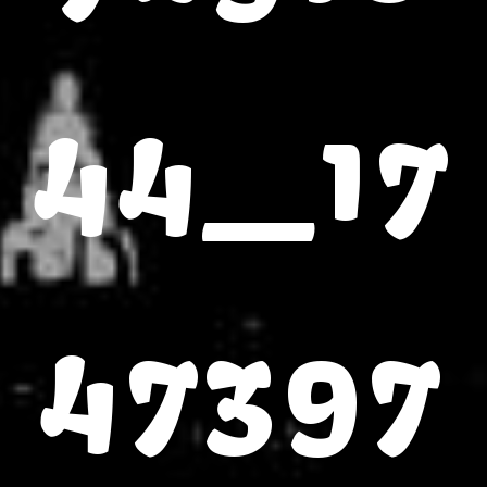
44_17
47397