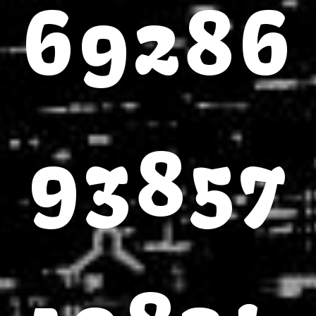
69286
93857