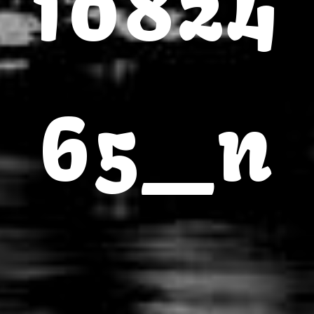
10824
65_n