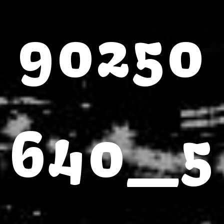
90250
640_5