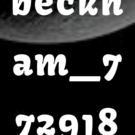
beckh
am_7
72918