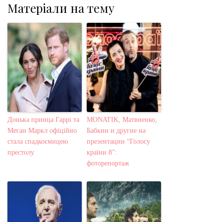
Матеріали на тему
Донька принца Гаррі та
MONATIK, Матвиенко,
Меган Маркл офіційно
Бабкин и другие на
стала спадкоємицею
презентации “Голосу
престолу
країни 8”:
фоторепортаж