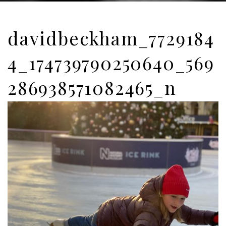
davidbeckham_7729184
4_174739790250640_569
286938571082465_n