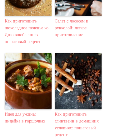
Как приготовить
Салат с лососем и
шоколадное печенье ко
рукколой: легкое
Дню влюбленных:
приготовление
пошаговый рецепт
Идея для ужина:
Как приготовить
индейка в горшочках
глинтвейн в домашних
условиях: пошаговый
рецепт