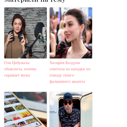
Оля Цибульска
Хилария Болдуин
объяснила, почему
ответила на нападки по
скрывает мужа
поводу своего
фальшивого акцента