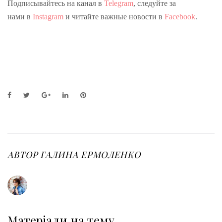
Подписывайтесь на канал в
Telegram
, следуйте за
нами в
Instagram
и читайте важные новости в
Facebook
.
F
T
G
L
P
a
w
o
i
i
c
i
o
n
n
e
t
g
k
t
b
t
l
e
e
o
e
e
d
r
o
r
+
I
e
АВТОР
ГАЛИНА ЕРМОЛЕНКО
k
n
s
t
Матеріали на тему