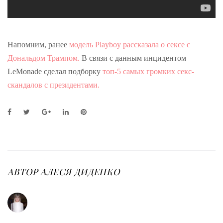
Напомним, ранее
модель Playboy рассказала о сексе с
Дональдом Трампом.
В связи с данным инцидентом
LeMonade сделал подборку
топ-5 самых громких секс-
скандалов с президентами.
F
T
G
L
P
a
w
o
i
i
c
i
o
n
n
e
t
g
k
t
b
t
l
e
e
o
e
e
d
r
o
r
+
I
e
АВТОР
АЛЕСЯ ДИДЕНКО
k
n
s
t