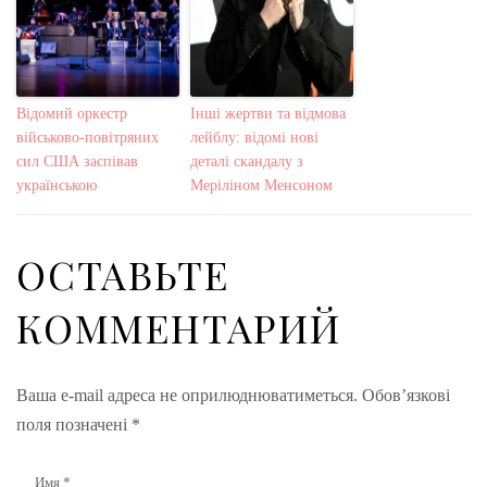
Відомий оркестр
Інші жертви та відмова
військово-повітряних
лейблу: відомі нові
сил США заспівав
деталі скандалу з
українською
Меріліном Менсоном
ОСТАВЬТЕ
КОММЕНТАРИЙ
Ваша e-mail адреса не оприлюднюватиметься.
Обов’язкові
поля позначені
*