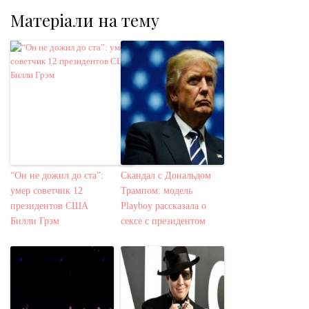
Матеріали на тему
“Он не дожил до ста”:
Скандал с Дональдом
умер советчик 12
Трампом: модель
президентов США
Playboy рассказала о
Билли Грэм
сексе с президентом