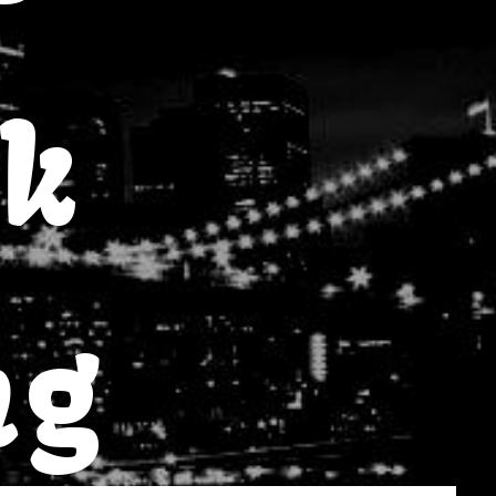
rk
ng