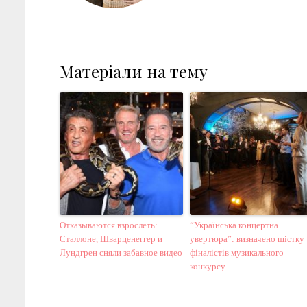
Матеріали на тему
Отказываются взрослеть:
“Українська концертна
Сталлоне, Шварценеггер и
увертюра”: визначено шістку
Лундгрен сняли забавное видео
фіналістів музикального
конкурсу