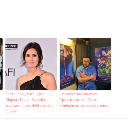
Кортні Кокс, Елтон Джон, Ед
“Монстри на канікулах.
Ширан і Бренді Карлайл
Трансформанія”: Руслан
заспівали пісню Фібі з серіалу
Сенічкін перевтілився у вовка
“Друзі”