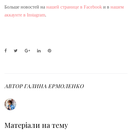
Больше новостей на
нашей странице в Facebook
и в
нашем
аккаунте в Instagram
.
F
T
G
L
P
a
w
o
i
i
c
i
o
n
n
e
t
g
k
t
b
t
l
e
e
o
e
e
d
r
o
r
+
I
e
АВТОР
ГАЛИНА ЕРМОЛЕНКО
k
n
s
t
Матеріали на тему