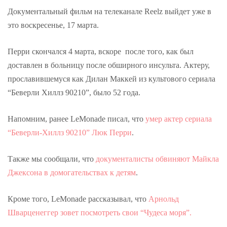
Документальный фильм на телеканале Reelz выйдет уже в
это воскресенье, 17 марта.
Перри скончался 4 марта, вскоре после того, как был
доставлен в больницу после обширного инсульта. Актеру,
прославившемуся как Дилан Маккей из культового сериала
“Беверли Хиллз 90210”, было 52 года.
Напомним, ранее LeMonade писал, что
умер актер сериала
“Беверли-Хиллз 90210” Люк Перри
.
Также мы сообщали, что
документалисты обвиняют Майкла
Джексона в домогательствах к детям
.
Кроме того, LeMonade рассказывал, что
Арнольд
Шварценеггер зовет посмотреть свои “Чудеса моря”.