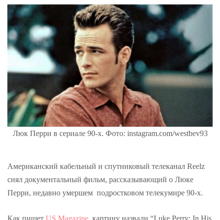
Люк Перри в сериале 90-х. Фото: instagram.com/westbev93
Американский кабельный и спутниковый телеканал Reelz
снял документальный фильм, рассказывающий о Люке
Перри, недавно умершем подростковом телекумире 90-х.
Как пишет
US Magazine
, картину назвали “Luke Perry: In His