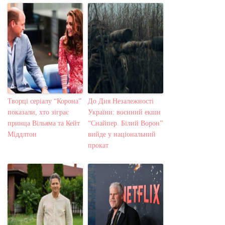
Творці серіалу “Корона”
До Дня Незалежності
показали, хто зіграє
України: воєнний екшн
принца Вільяма та Кейт
“Снайпер. Білий Ворон”
Міддлтон
вийде у національний
прокат