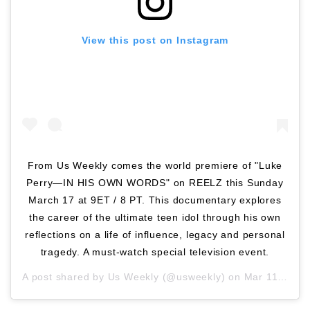
View this post on Instagram
From Us Weekly comes the world premiere of "Luke
Perry—IN HIS OWN WORDS" on REELZ this Sunday
March 17 at 9ET / 8 PT. This documentary explores
the career of the ultimate teen idol through his own
reflections on a life of influence, legacy and personal
tragedy. A must-watch special television event.
A post shared by
Us Weekly
(@usweekly) on
Mar 11, 2019 at 12:06pm PDT