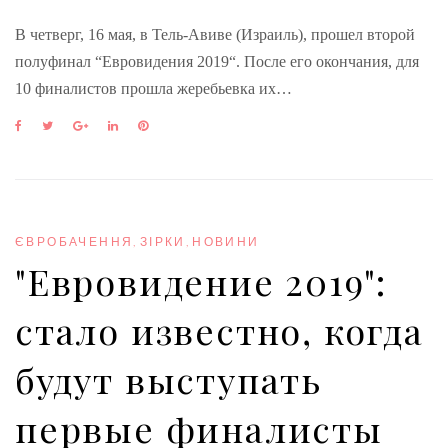
В четверг, 16 мая, в Тель-Авиве (Израиль), прошел второй
полуфинал “Евровидения 2019“. После его окончания, для
10 финалистов прошла жеребьевка их…
F
T
G
L
P
a
w
o
i
i
c
i
o
n
n
e
t
g
k
t
b
t
l
e
e
o
e
e
d
r
o
r
+
I
e
ЄВРОБАЧЕННЯ
,
ЗІРКИ
,
НОВИНИ
k
n
s
"Евровидение 2019":
t
стало известно, когда
будут выступать
первые финалисты