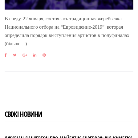
В среду, 22 января, состоялась традицонная жеребьевка
Национального отбора на “Евровидение-2019”, которая
определила порядок выступления артистов в полуфиналах.
(більше…)
F
T
G
L
P
a
w
o
i
i
c
i
o
n
n
e
t
g
k
t
b
t
l
e
e
o
e
e
d
r
o
r
+
I
e
k
n
s
t
СВІЖІ НОВИНИ