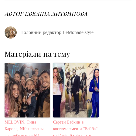
АВТОР
ЕВЕЛІНА ЛИТВИНОВА
Головний редактор LeMonade.style
Матеріали на тему
MELOVIN, Тина
Сергей Бабкин в
Кароль, NK: названы
костюме змеи и “Бейба”
все победители М1
от David Axelrod: как