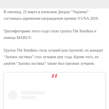
o
e
e
d
r
o
r
+
I
e
k
n
s
В пятницу, 22 марта в киевском Дворце “Украина”
t
состоялась церемония награждения премии YUNA 2019.
Триумфаторами этого года стали группа The Hardkіss и
певица MARUV.
Группа The Hardkіss стала лучшей рок-группой, их концерт
“Залізна ластівка” стал лучшим шоу года. Кроме того, их
альбом “Залізна ластівка” также был признан лучшим.