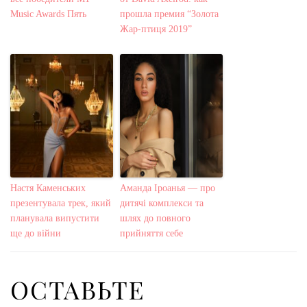
Music Awards Пять
прошла премия “Золота
Жар-птиця 2019”
Настя Каменських
Аманда Іроанья — про
презентувала трек, який
дитячі комплекси та
планувала випустити
шлях до повного
ще до війни
прийняття себе
ОСТАВЬТЕ