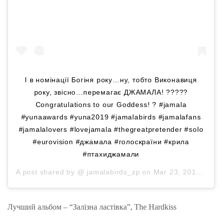
І в номінації Богіня року…ну, тобто Виконавиця
року, звісно…перемагає ДЖАМАЛА! ?????
Congratulations to our Goddess! ? #jamala
#yunaawards #yuna2019 #jamalabirds #jamalafans
#jamalalovers #lovejamala #thegreatpretender #solo
#eurovision #джамала #голоскраїни #крила
#птахиджамали
A post shared by @
jamalabirds_zp
on
Mar 23, 2019 at 1:47am PDT
Лучший альбом – “Залізна ластівка”, The Hardkіss