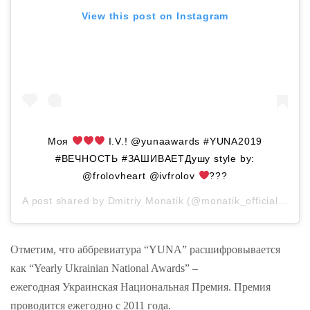
View this post on Instagram
Моя
I.V.! @yunaawards #YUNA2019
#ВЕЧНОСТЬ #ЗАШИВАЕТДушу style by:
@frolovheart @ivfrolov
???
A post shared by
Dmitriy Monatik
(@monatik_official) on
M
Отметим, что аббревиатура “YUNA” расшифровывается
как “Yearly Ukrainian National Awards” –
ежегодная Украинская Национальная Премия. Премия
проводится ежегодно с 2011 года.