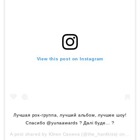
View this post on Instagram
Лучшая рок-группа, лучший альбом, лучшее шоу!
Спасибо @yunaawards ? Далі буде… ?
A post shared by
Юлия Санина
(@the_hardkiss) on
Mar 2