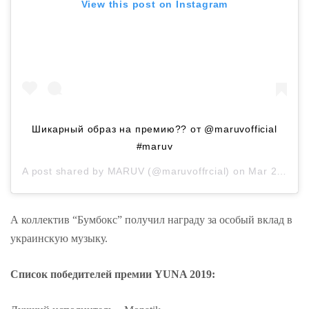
View this post on Instagram
Шикарный образ на премию?? от @maruvofficial
#maruv
A post shared by
MARUV
(@maruvoffrcial) on
Mar 22, 2019 at 2:41pm PDT
А коллектив “Бумбокс” получил награду за особый вклад в
украинскую музыку.
Список победителей премии YUNA 2019: