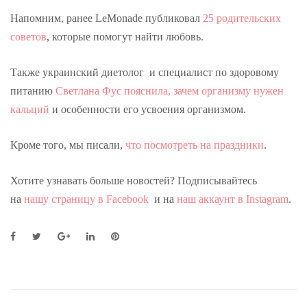
Напомним, ранее LeMonade публиковал
25 родительских
советов
, которые помогут найти любовь.
Также украинский диетолог и специалист по здоровому
питанию
Светлана Фус пояснила, зачем организму нужен
кальций
и особенности его усвоения организмом.
Кроме того, мы писали,
что посмотреть на праздники
.
Хотите узнавать больше новостей? Подписывайтесь
на
нашу страницу в Facebook
и на
наш аккаунт в Instagram
.
F
T
G
L
P
a
w
o
i
i
c
i
o
n
n
e
t
g
k
t
b
t
l
e
e
o
e
e
d
r