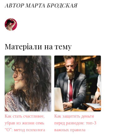
o
r
+
I
e
АВТОР
МАРТА БРОДСКАЯ
k
n
s
t
Матеріали на тему
Как стать счастливее,
Как защитить деньги
убрав из жизни семь
перед разводом: топ-3
“О”: метод психолога
важных правила