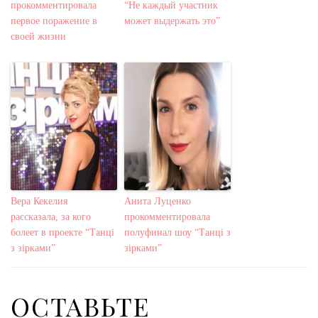
прокомментировала
“Не каждый участник
первое поражение в
может выдержать это”
своей жизни
Вера Кекелия
Анита Луценко
рассказала, за кого
прокомментировала
болеет в проекте “Танці
полуфинал шоу “Танці з
з зірками”
зірками”
ОСТАВЬТЕ