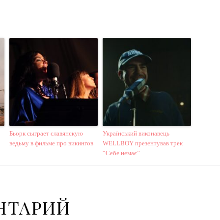
Бьорк сыграет славянскую
Український виконавець
ведьму в фильме про викингов
WELLBOY презентував трек
“Себе немає”
НТАРИЙ