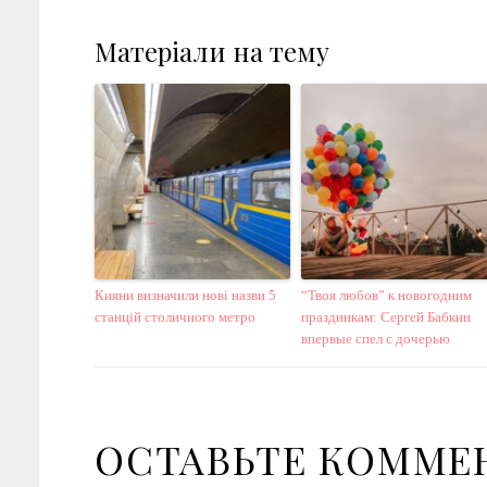
Матеріали на тему
Кияни визначили нові назви 5
“Твоя любов” к новогодним
станцій столичного метро
праздникам: Сергей Бабкин
впервые спел с дочерью
ОСТАВЬТЕ КОММЕ