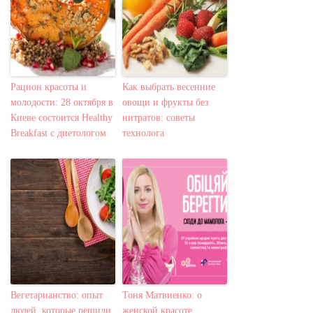
Рацион красоты и
Как выбрать весенние
молодости: 28 октября в
овощи и фрукты без
Киеве состоится Healthy
нитратов: советы
Breakfast с диетологом
технолога
Вегетарианство: опыт
Тоня Матвиенко: о
людей, которые решили
женской красоте,