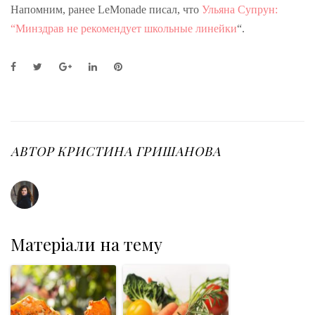
Напомним, ранее LeMonade писал, что
Ульяна Супрун:
“Минздрав не рекомендует школьные линейки
“.
F
T
G
L
P
a
w
o
i
i
c
i
o
n
n
e
t
g
k
t
b
t
l
e
e
o
e
e
d
r
o
r
+
I
e
АВТОР
КРИСТИНА ГРИШАНОВА
k
n
s
t
Матеріали на тему