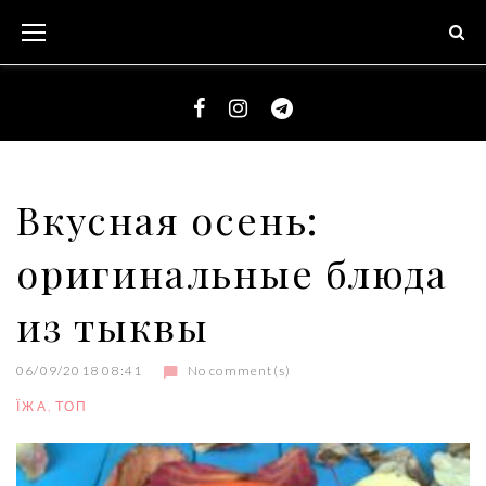
S
k
i
p
t
F
I
T
o
a
n
e
c
c
s
l
Вкусная осень:
o
e
t
e
n
оригинальные блюда
b
a
g
t
o
g
r
e
из тыквы
o
r
a
n
k
a
m
t
06/09/2018 08:41
No comment(s)
m
ЇЖА
,
ТОП