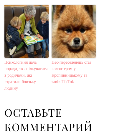
Психологиня дала
Пес-переселенець став
поради, як спілкуватися
волонтером у
з родичами, які
Кропивницькому та
втратили близьку
завів TikTok
людину
ОСТАВЬТЕ
КОММЕНТАРИЙ