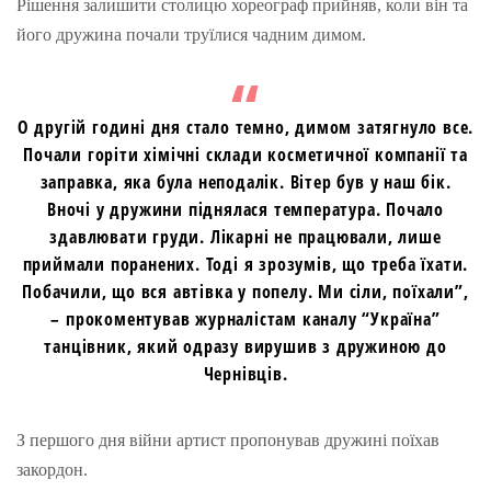
Рішення залишити столицю хореограф прийняв, коли він та
його дружина почали труїлися чадним димом.
О другій годині дня стало темно, димом затягнуло все.
Почали горіти хімічні склади косметичної компанії та
заправка, яка була неподалік. Вітер був у наш бік.
Вночі у дружини піднялася температура. Почало
здавлювати груди. Лікарні не працювали, лише
приймали поранених. Тоді я зрозумів, що треба їхати.
Побачили, що вся автівка у попелу. Ми сіли, поїхали”,
– прокоментував журналістам каналу “Україна”
танцівник, який одразу вирушив з дружиною до
Чернівців.
З першого дня війни артист пропонував дружині поїхав
закордон.