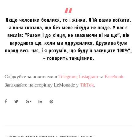
Якщо чоловіки боялися, то і жінки. Я їй казав поїхати,
а вона сказала, що без мене нікуди не поїде. У нас є
вислів: “Разом і до кінця, не зважаючи ні на що”, він
народився ще, коли ми одружилися. Дружина була
поряд весь час, і я розумів, що буду її захищати 100%”,
– говорить танцівник.
Слідкуйте за новинами в
Telegram
,
Instagram
та
Facebook
.
Заглядайте на сторінку LeMonade у
TikTok
.
F
T
G
L
P
a
w
o
i
i
c
i
o
n
n
e
t
g
k
t
b
t
l
e
e
o
e
e
d
r
o
r
+
I
e