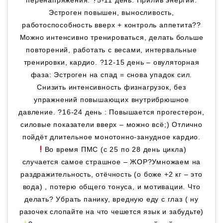
Эстроген повышен, выносливость,
работоспособность вверх + контроль аппетита??
Можно интенсивно тренироваться, делать больше
повторений, работать с весами, интервальные
тренировки, кардио. ?12-15 день – овуляторная
фаза: Эстроген на спад = снова упадок сил.
Снизить интенсивность физнагрузок, без
упражнений повышающих внутрибрюшное
давление. ?16-24 день : Повышается прогестерон,
силовые показатели вверх – можно всё;) Отлично
пойдёт длительное монотонно-занудное кардио.
Во время ПМС (с 25 по 28 день цикла)
случается самое страшное – ЖОР?Умножаем на
раздражительность, отёчность (о боже +2 кг – это
вода) , потерю общего тонуса, и мотивации. Что
делать? Убрать панику, вредную еду с глаз ( ну
разочек слопайте на что чешется язык и забудьте)