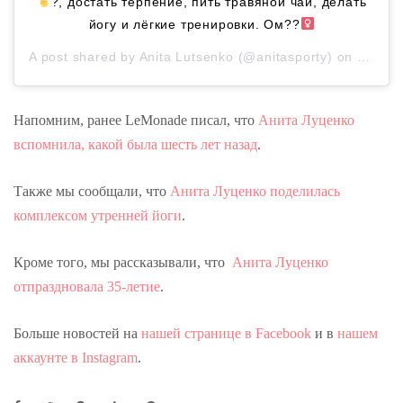
?, достать терпение, пить травяной чай, делать
йогу и лёгкие тренировки. Ом??‍
A post shared by
Anita Lutsenko
(@anitasporty) on
Mar 25
Напомним, ранее LeMonade писал, что
Анита Луценко
вспомнила, какой была шесть лет назад
.
Также мы сообщали, что
Анита Луценко поделилась
комплексом утренней йоги
.
Кроме того, мы рассказывали, что
Анита Луценко
отпраздновала 35-летие
.
Больше новостей на
нашей странице в Facebook
и в
нашем
аккаунте в Instagram
.