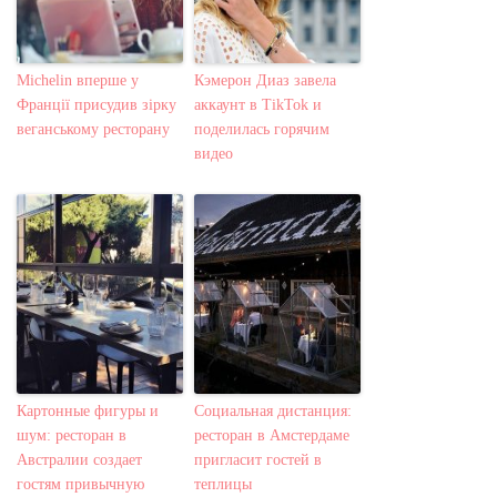
Michelin вперше у
Кэмерон Диаз завела
Франції присудив зірку
аккаунт в TikTok и
веганському ресторану
поделилась горячим
видео
Картонные фигуры и
Социальная дистанция:
шум: ресторан в
ресторан в Амстердаме
Австралии создает
пригласит гостей в
гостям привычную
теплицы