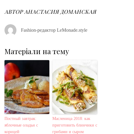
b
t
l
e
e
o
e
e
d
r
o
r
+
I
e
АВТОР
АНАСТАСИЯ ДОМАНСКАЯ
k
n
s
t
Fashion-редактор LeMonade.style
Матеріали на тему
Постный завтрак:
Масленица 2018: как
яблочные оладьи с
приготовить блинчики с
корицей
грибами и сыром