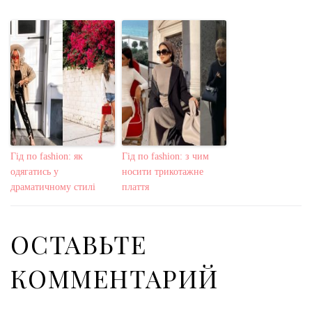
Гід по fashion: як
Гід по fashion: з чим
одягатись у
носити трикотажне
драматичному стилі
плаття
ОСТАВЬТЕ
КОММЕНТАРИЙ