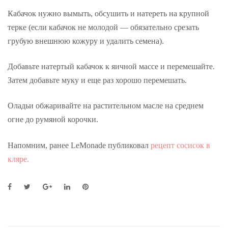
Кабачок нужно вымыть, обсушить и натереть на крупной
терке (если кабачок не молодой — обязательно срезать
грубую внешнюю кожуру и удалить семена).
Добавьте натертый кабачок к яичной массе и перемешайте.
Затем добавьте муку и еще раз хорошо перемешать.
Оладьи обжаривайте на растительном масле на среднем
огне до румяной корочки.
Напомним, ранее LeMonade публиковал
рецепт сосисок в
кляре.
F
T
G
L
P
a
w
o
i
i
c
i
o
n
n
e
t
g
k
t