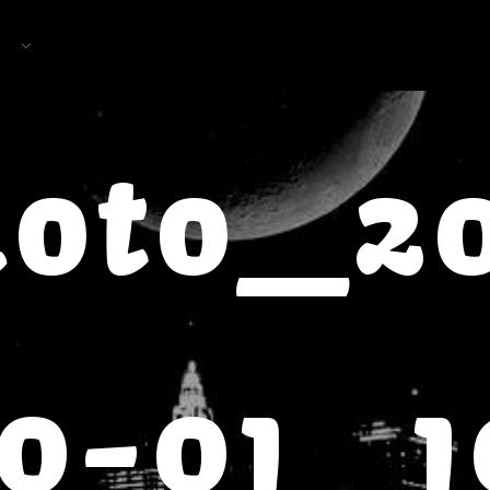
oto_2
10-01_1