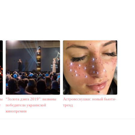
ды
“Золота дзиґа 2019”: названы
Астровеснушки: новый бьюти-
е
победители украинской
тренд
кинопремии