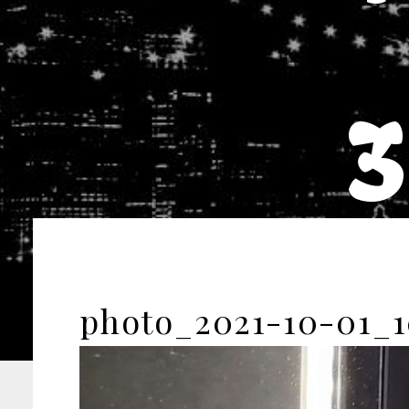
3
photo_2021-10-01_1