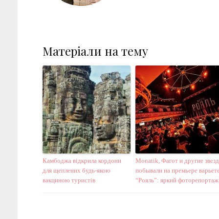
Матеріали на тему
Камбоджа відкрила кордони
Monatik, Фагот и другие звез
для щеплених будь-якою
побывали на премьере варьет
вакциною туристів
“Рояль”: яркий фоторепортаж