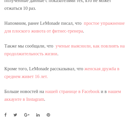
полученные данные с показателями тех, кто не может
отжаться 10 раз.
Напомним, ранее LeMonade писал, что
простое упражнение
для плоского живота от фитнес-тренера
.
Также мы сообщали, что
ученые выяснили, как повлиять на
продолжительность жизни
.
Кроме того, LeMonade рассказывал, что
женская дружба в
среднем живет 16 лет.
Больше новостей на
нашей странице в Facebook
и в
нашем
аккаунте в Instagram
.
F
T
G
L
P
a
w
o
i
i